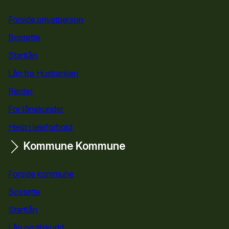
Snarveier
Forside privatperson
Bostøtte
for privatpersoner
Startlån
for privatpersoner
Lån fra Husbanken
Renter
For lånekunder
Hjelp i leieforhold
Kommune
Kommune
Forside kommune
Bostøtte
for kommuner
Startlån
for kommuner
Lån og tilskudd
for kommuner