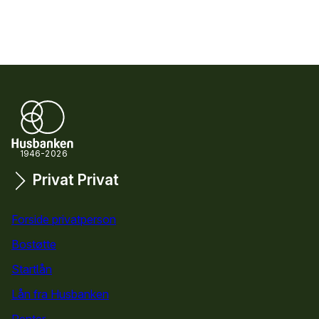
1946-2026
Privat
Privat
Snarveier
Forside privatperson
Bostøtte
for privatpersoner
Startlån
for privatpersoner
Lån fra Husbanken
Renter