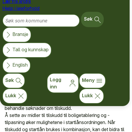
Lær fra andre
Hjelp i leieforhold
Kommunale
Søk som kommune
Søk
boligtilskudd sammen
Bransje
med startlån
Tall og kunnskap
Kommunale boligtilskudd ble overført rammetilskuddet til
English
kommunene fra 2020. Rammeoverføringen medfører at
kommunen må sette av midler til ordningene i økonomi-
Logg
og budsjettplanen. Det er en kommunal oppgave å gi
Søk
Meny
inn
økonomisk hjelp til boligetablering og boligtilpasning.
Ordningene er forankret i
Lov om bustøtte og kommunale
Lukk
Lukk
bustadtilskot
. Det er et lovpålagt kommunalt ansvar å
behandle søknader om tilskudd.
Å sette av midler til tilskudd til boligetablering og -
tilpasning øker mulighetene i startlånsordningen. Når
tilskudd og startlån brukes i kombinasjon, kan det bidra til