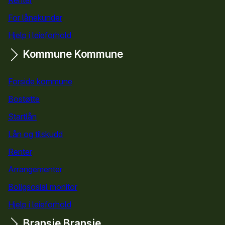
For lånekunder
Hjelp i leieforhold
Kommune
Kommune
Forside kommune
Bostøtte
for kommuner
Startlån
for kommuner
Lån og tilskudd
for kommuner
Renter
Arrangementer
Boligsosial monitor
Hjelp i leieforhold
Bransje
Bransje