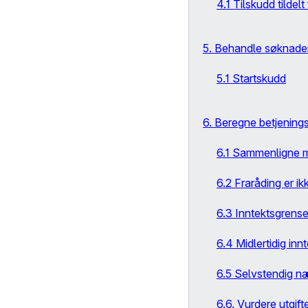
4.1 Tilskudd tilde
5. Behandle søknade
5.1 Startskudd
6. Beregne betjenin
6.1 Sammenligne me
6.2 Fraråding er ik
6.3 Inntektsgrens
6.4 Midlertidig inn
6.5 Selvstendig n
6.6. Vurdere utgift