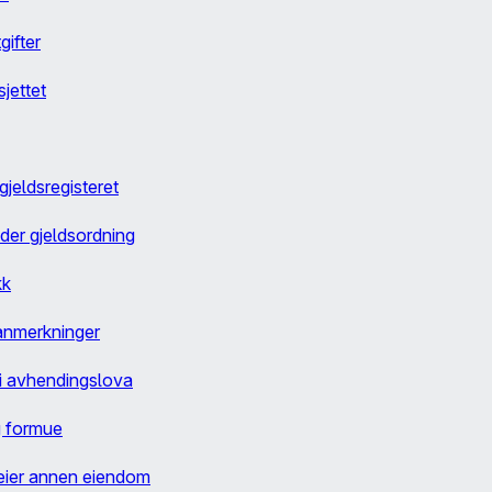
gifter
jettet
gjeldsregisteret
der gjeldsordning
kk
sanmerkninger
 i avhendingslova
g formue
 eier annen eiendom