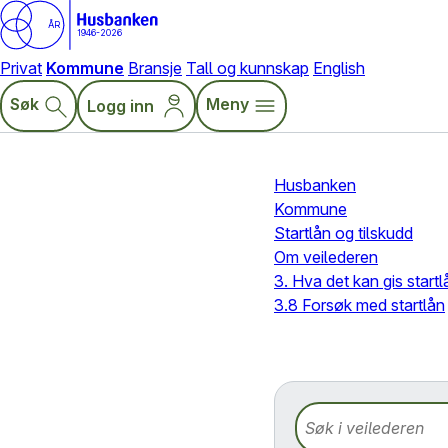
ÅR
1946-2026
Privat
Kommune
Bransje
Tall og kunnskap
English
Søk
Meny
Logg inn
Husbanken
Kommune
Startlån og tilskudd
Om veilederen
3. Hva det kan gis startlå
3.8 Forsøk med startlån
Søk i veilederen