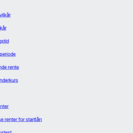
ilkår
lkår
gstid
 periode
ende rente
underkurs
nter
se renter for startlån
sstest