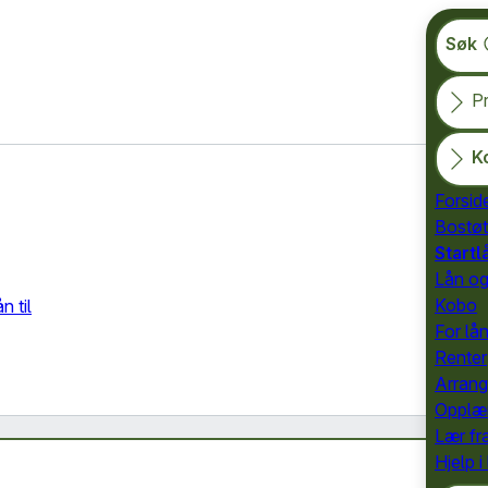
Søk
Pr
K
Forsi
Bostøt
Startl
Lån og
Kobo
n til
For lå
Renter
Arran
Opplæ
Lær fr
Hjelp i