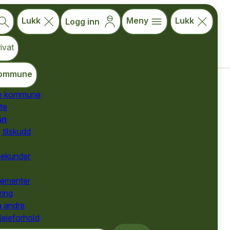
Lukk
Meny
Lukk
Logg inn
ivat
ommune
de kommune
te
for kommuner
ån
for kommuner
 tilskudd
for kommuner
nekunder
gementer
ring
a andre
 leieforhold