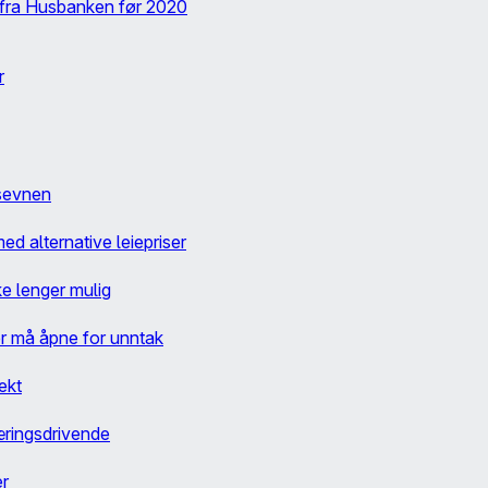
lt fra Husbanken før 2020
r
gsevnen
d alternative leiepriser
ke lenger mulig
er må åpne for unntak
tekt
æringsdrivende
er