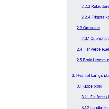
2.2.3 Rekruttere
2.2.4 Frigjøre 
2.3 Om søker
2.3.1 Oppholdsti
2.4 Har verge ell
2.5 Botid i kommu
3. Hva det kan gis star
3.1 Kjøpe bolig
3.1.1. Eie først 
3.1.2 Landbruk