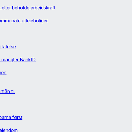
 eller beholde arbeidskraft
kommunale utleieboliger
llatelse
er mangler BankID
nen
tlån til
/ barna først
seiendom