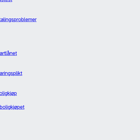
etalingsproblemer
tartlånet
ringsplikt
oligkjøp
 boligkjøpet