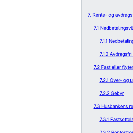
7. Rente- og avdragsv
7.1 Nedbetalingsvi
7.1.1 Nedbetalin
7.1.2 Avdragsfri
7.2 Fast eller flyt
7.2.1 Over- og 
7.2.2 Gebyr
7.3 Husbankens re
7.3.1 Fastsettel
7.3.2 Rentestre