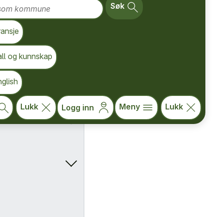
om kommune
Søk
ransje
all og kunnskap
glish
Lukk
Meny
Lukk
Logg inn