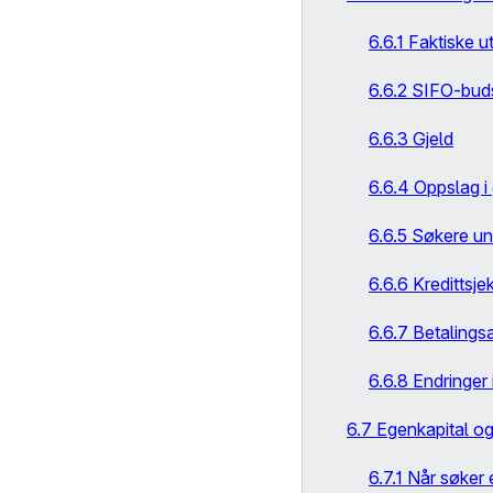
6.6.1 Faktiske ut
6.6.2 SIFO-buds
6.6.3 Gjeld
6.6.4 Oppslag i 
6.6.5 Søkere un
6.6.6 Kredittsje
6.6.7 Betaling
6.6.8 Endringer
6.7 Egenkapital o
6.7.1 Når søker