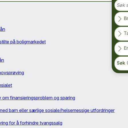
Søk s
B
lån
T
gstilte på boligmarkedet
En
ån
Søk
ehovsprøving
sialet
v om finansieringsproblem og sparing
med barn eller særlige sosiale/helsemessige utfordringer
ring for å forhindre tvangssalg