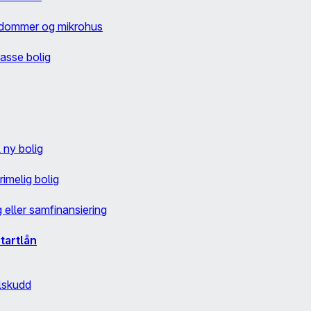
endommer og mikrohus
passe bolig
l ny bolig
rimelig bolig
g eller samfinansiering
tartlån
lskudd