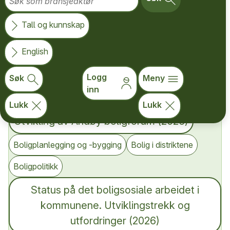
Type
Tall og kunnskap
Tema
English
Logg
Søk
Meny
inn
Søk i hele Koha-databasen
Lukk
Lukk
Utvikling av Andøy boligforum (2026)
Boligplanlegging og -bygging
Bolig i distriktene
Boligpolitikk
Status på det boligsosiale arbeidet i
kommunene. Utviklingstrekk og
utfordringer (2026)