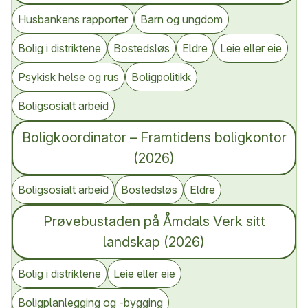
Husbankens rapporter
Barn og ungdom
Bolig i distriktene
Bostedsløs
Eldre
Leie eller eie
Psykisk helse og rus
Boligpolitikk
Boligsosialt arbeid
Boligkoordinator – Framtidens boligkontor
(2026)
Boligsosialt arbeid
Bostedsløs
Eldre
Prøvebustaden på Åmdals Verk sitt
landskap (2026)
Bolig i distriktene
Leie eller eie
Boligplanlegging og -bygging