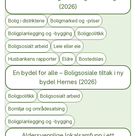
(2026)
Bolig i distriktene
Boligmarked og -priser
Boligplanlegging og -bygging
Boligpolitikk
Boligsosialt arbeid
Leie eller eie
Husbankens rapporter
Eldre
Bostedsløs
En bydel for alle – Boligsosiale tiltak i ny
bydel Hernes (2026)
Boligpolitikk
Boligsosialt arbeid
Bomiljø og områdesatsing
Boligplanlegging og -bygging
Aldersvennlige lokalsamfunn i ett