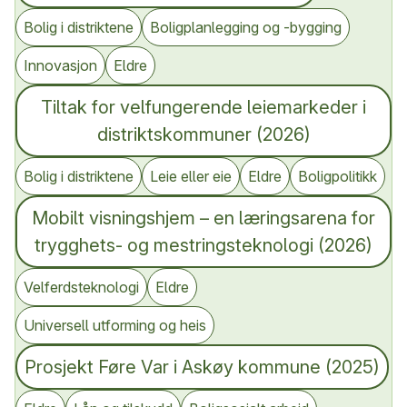
Bolig i distriktene
Boligplanlegging og -bygging
Innovasjon
Eldre
Tiltak for velfungerende leiemarkeder i
distriktskommuner (2026)
Bolig i distriktene
Leie eller eie
Eldre
Boligpolitikk
Mobilt visningshjem – en læringsarena for
trygghets- og mestringsteknologi (2026)
Velferdsteknologi
Eldre
Universell utforming og heis
Prosjekt Føre Var i Askøy kommune (2025)