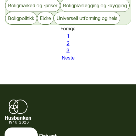
Boligmarked og -priser
Boligplanlegging og -bygging
Boligpolitikk
Eldre
Universell utforming og heis
Forrige
1
2
3
Neste
1946-2026