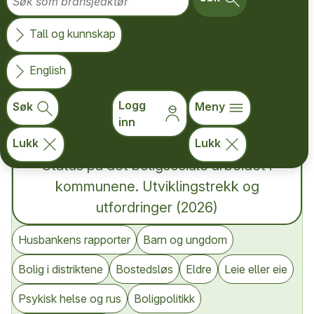
Type
Tall og kunnskap
Tema
English
Logg
Søk
Meny
inn
Søk i hele Koha-databasen
Lukk
Lukk
Status på det boligsosiale arbeidet i
kommunene. Utviklingstrekk og
utfordringer (2026)
Husbankens rapporter
Barn og ungdom
Bolig i distriktene
Bostedsløs
Eldre
Leie eller eie
Psykisk helse og rus
Boligpolitikk