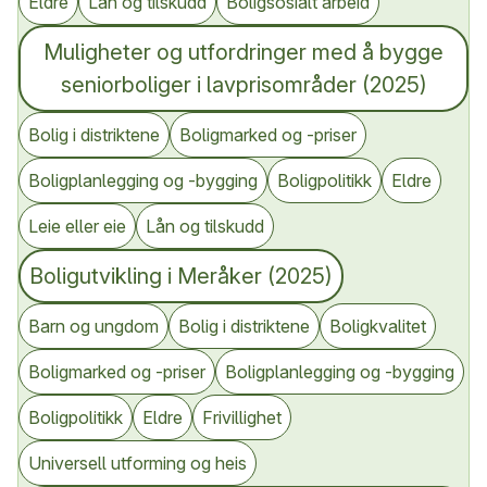
Eldre
Lån og tilskudd
Boligsosialt arbeid
Muligheter og utfordringer med å bygge
seniorboliger i lavprisområder (2025)
Bolig i distriktene
Boligmarked og -priser
Boligplanlegging og -bygging
Boligpolitikk
Eldre
Leie eller eie
Lån og tilskudd
Boligutvikling i Meråker (2025)
Barn og ungdom
Bolig i distriktene
Boligkvalitet
Boligmarked og -priser
Boligplanlegging og -bygging
Boligpolitikk
Eldre
Frivillighet
Universell utforming og heis