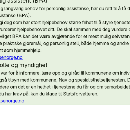
lig assistent (BPA)
g langvarig behov for personlig assistanse, har du rett til å få
sistanse (BPA).
 deg som har stort hjelpebehov større frihet til å styre tjenes
derer hjelpebehovet ditt. De skal sammen med deg vurdere om
ilget BPA kan det være avgjørende for et mest mulig selvstendi
ige praktiske gjøremål, og personlig stell, både hjemme og andre
ent som hjemmehjelp.
senorge.no
rolle og myndighet
var for å informere, lære opp og gi råd til kommunene om indivi
også tilsyn med kommunene, Nav og spesialisthelsetjenesten. D
dere om det er en helhet i tjenestene du får og om samarbeidet
du har krav på, kan du klage til Statsforvalteren.
lsenorge.no