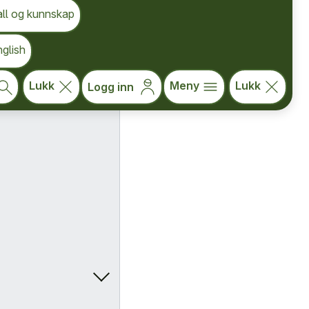
all og kunnskap
glish
Lukk
Meny
Lukk
Logg inn