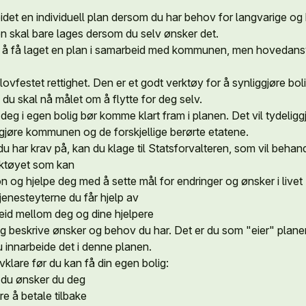
rbeidet en individuell plan dersom du har behov for langvarige o
n skal bare lages dersom du selv ønsker det.
 til å få laget en plan i samarbeid med kommunen, men hovedansva
 lovfestet rettighet. Den er et godt verktøy for å synliggjøre boli
du skal nå målet om å flytte for deg selv.
 deg i egen bolig bør komme klart fram i planen. Det vil tydeligg
ggjøre kommunen og de forskjellige berørte etatene.
du har krav på, kan du klage til Statsforvalteren, som vil behan
erktøyet som kan
jon og hjelpe deg med å sette mål for endringer og ønsker i livet
tjenesteyterne du får hjelp av
beid mellom deg og dine hjelpere
g beskrive ønsker og behov du har. Det er du som "eier" planen
u innarbeide det i denne planen.
vklare før du kan få din egen bolig:
 du ønsker du deg
re å betale tilbake