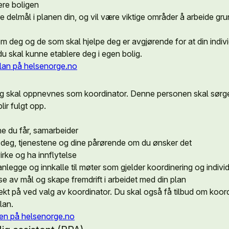
ere boligen
delmål i planen din, og vil være viktige områder å arbeide gru
 deg og de som skal hjelpe deg er avgjørende for at din indivi
du skal kunne etablere deg i egen bolig.
plan på helsenorge.no
eg skal oppnevnes som koordinator. Denne personen skal sørg
blir fulgt opp.
ne du får, samarbeider
 deg, tjenestene og dine pårørende om du ønsker det
irke og ha innflytelse
nlegge og innkalle til møter som gjelder koordinering og individ
lse av mål og skape fremdrift i arbeidet med din plan
 vekt på ved valg av koordinator. Du skal også få tilbud om koo
plan.
en på helsenorge.no