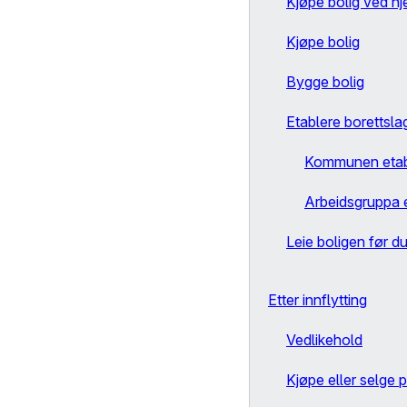
Kjøpe bolig ved hj
Kjøpe bolig
Bygge bolig
Etablere borettsla
Kommunen etabl
Arbeidsgruppa e
Leie boligen før d
Etter innflytting
Vedlikehold
Kjøpe eller selge p