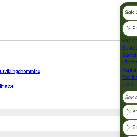
Søk
Pr
Forsid
Bostøt
Startlå
Lån fr
Renter
d utviklingshemming
For lå
Hjelp i
dinator
Søk so
K
B