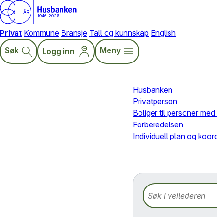
ÅR
1946-2026
Privat
Kommune
Bransje
Tall og kunnskap
English
Søk
Meny
Logg inn
Husbanken
Privatperson
Boliger til personer me
Forberedelsen
Individuell plan og koor
Søk i veilederen