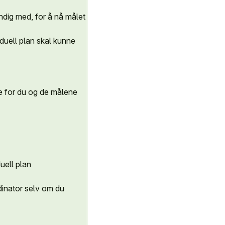
ndig med, for å nå målet
duell plan skal kunne
e for du og de målene
uell plan
rdinator selv om du