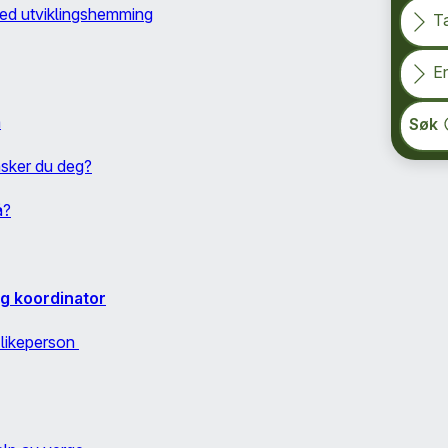
med utviklingshemming
T
En
a
Søk
nsker du deg?
å?
og koordinator
a likeperson