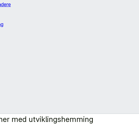
adere
ng
soner med utviklingshemming