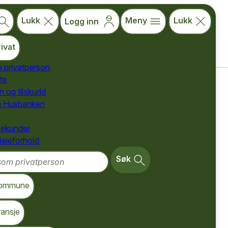
Lukk
Meny
Lukk
Logg inn
ivat
e privatperson
te
for privatpersoner
n og tilskudd
a Husbanken
nekunder
 leieforhold
m privatperson
Søk
ommune
ransje