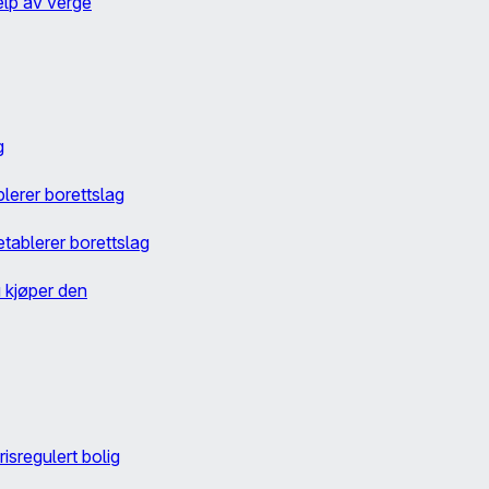
elp av verge
g
erer borettslag
tablerer borettslag
u kjøper den
risregulert bolig