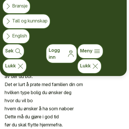
Bransje
En bolig kan være en leilighet eller et hus.
En god bolig er
Tall og kunnskap
et hjem hvor du liker å være
English
et sted du bestemmer selv
et sted med gode naboer og venner som bor nærme
Logg
Søk
Meny
Butikker, kino, kafeer
inn
eller andre ting du liker å gjøre,
Lukk
Lukk
bør være i nær-heten
av der du bor.
Det er lurt å prate med familien din om
hvilken type bolig du ønsker deg
hvor du vil bo
hvem du ønsker å ha som naboer
Dette må du gjøre i god tid
før du skal flytte hjemmefra.