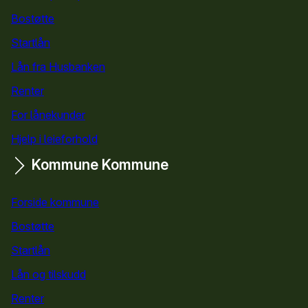
Bostøtte
for privatpersoner
Startlån
for privatpersoner
Lån fra Husbanken
Renter
For lånekunder
Hjelp i leieforhold
Kommune
Kommune
Forside kommune
Bostøtte
for kommuner
Startlån
for kommuner
Lån og tilskudd
for kommuner
Renter