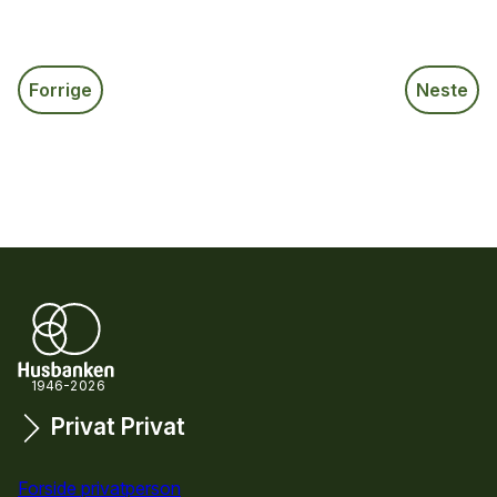
Forrige
Neste
1946-2026
Privat
Privat
Snarveier
Forside privatperson