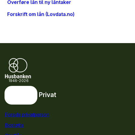
Overføre lån til ny låntaker
Forskrift om lån (Lovdata.no)
1946-2026
Privat
Privat
Snarveier
Forside privatperson
Bostøtte
for privatpersoner