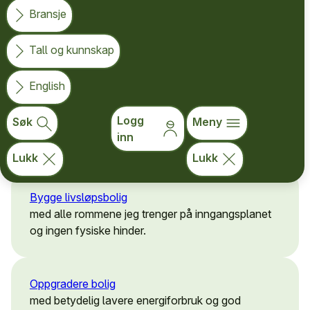
må oppfylle visse krav, eller være
Bransje
forhåndsgodkjent for husbankfinansiering.
Tall og kunnskap
Her finner du oversikt over hva du kan søke om lån til:
English
Logg
Søk
Meny
Bygge miljøvennlig bolig
inn
med lavt energiforbruk og fornybare energikilder.
Lukk
Lukk
Bygge livsløpsbolig
med alle rommene jeg trenger på inngangsplanet
og ingen fysiske hinder.
Oppgradere bolig
med betydelig lavere energiforbruk og god