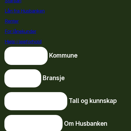
Startlån
for privatpersoner
Lån fra Husbanken
Renter
For lånekunder
Hjelp i leieforhold
Kommune
Kommune
Bransje
Bransje
Tall og kunnskap
Tall og kunnskap
Om Husbanken
Om Husbanken