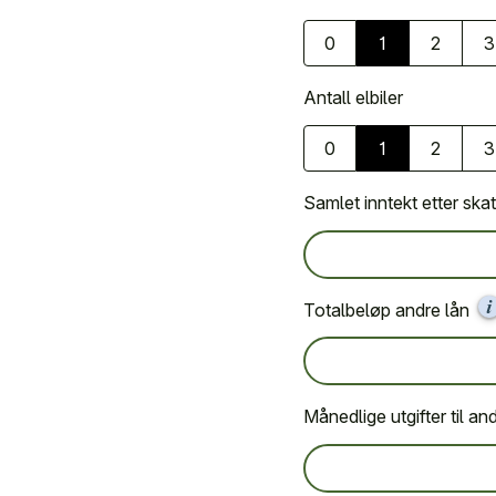
0
1
2
3
Antall elbiler
0
1
2
3
Samlet inntekt etter ska
Totalbeløp andre lån
Månedlige utgifter til an