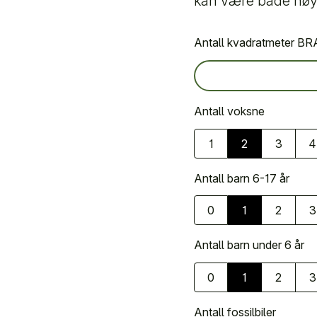
kan være både høy
Antall kvadratmeter BRA
Antall voksne
1
2
3
4
Antall barn 6-17 år
0
1
2
3
Antall barn under 6 år
0
1
2
3
Antall fossilbiler