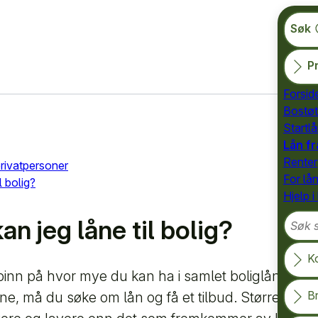
Søk
Pr
Forsid
Bostøt
Startlå
Lån f
Renter
rivatpersoner
For lå
l bolig?
Hjelp i
Søk so
n jeg låne til bolig?
K
inn på hvor mye du kan ha i samlet boliglån. For å 
B
e, må du søke om lån og få et tilbud. Størrelsen på