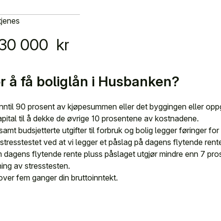
tjenes
30 000
kr
for å få boliglån i Husbanken?
nntil 90 prosent av kjøpesummen eller det byggingen eller opp
pital til å dekke de øvrige 10 prosentene av kostnadene.
samt budsjetterte utgifter til forbruk og bolig legger føringer f
 stresstestet ved at vi legger et påslag på dagens flytende re
 dagens flytende rente pluss påslaget utgjør mindre enn 7 pros
ing av stresstesten.
tover fem ganger din bruttoinntekt.