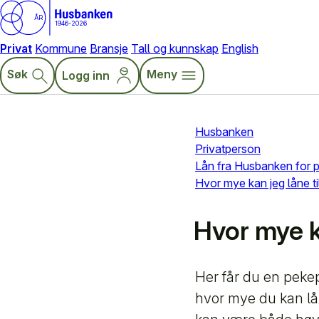
ÅR
1946-2026
Privat
Kommune
Bransje
Tall og kunnskap
English
Søk
Meny
Logg inn
Husbanken
Privatperson
Lån fra Husbanken for p
Hvor mye kan jeg låne ti
Hvor mye ka
Her får du en pekep
hvor mye du kan lån