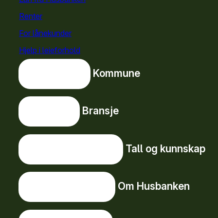
Renter
For lånekunder
Hjelp i leieforhold
Kommune
Kommune
Bransje
Bransje
Tall og kunnskap
Tall og kunnskap
Om Husbanken
Om Husbanken