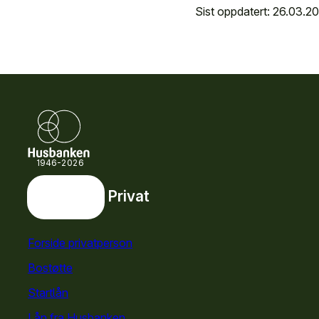
Sist oppdatert: 26.03.2
1946-2026
Privat
Privat
Snarveier
Forside privatperson
Bostøtte
for privatpersoner
Startlån
for privatpersoner
Lån fra Husbanken