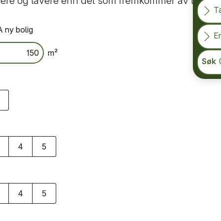
ere og lavere enn det som fremkommer av lånekal
T
 ny bolig
En
m²
Søk
4
5
4
5