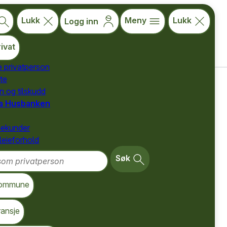
Lukk
Meny
Lukk
Logg inn
ivat
e privatperson
te
for privatpersoner
n og tilskudd
ra Husbanken
nekunder
 leieforhold
m privatperson
Søk
ommune
få vite nøyaktig
ransje
 lånet i tilbudet