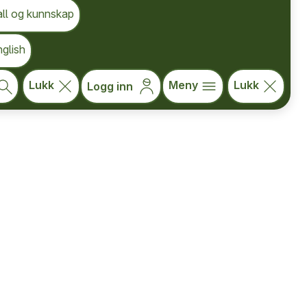
kulatoren.
all og kunnskap
glish
Lukk
Meny
Lukk
Logg inn