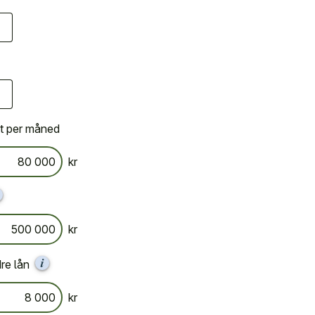
tt per måned
kr
kr
dre lån
kr