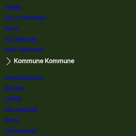
Startlån
for privatpersoner
Lån fra Husbanken
Renter
For lånekunder
Hjelp i leieforhold
Kommune
Kommune
Forside kommune
Bostøtte
for kommuner
Startlån
for kommuner
Lån og tilskudd
for kommuner
Renter
Arrangementer