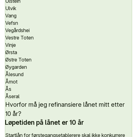
Ulstein
Ulvik
Vang
Vefsn
Vegårdshei
Vestre Toten
Vinje
Ørsta
Østre Toten
Øygarden
Ålesund
Åmot
Ås
Åseral
Hvorfor må jeg refinansiere lånet mitt etter
10 år?
Løpetiden på lånet er 10 år
Startlån for førstegangsetablerere skal ikke konkurrere