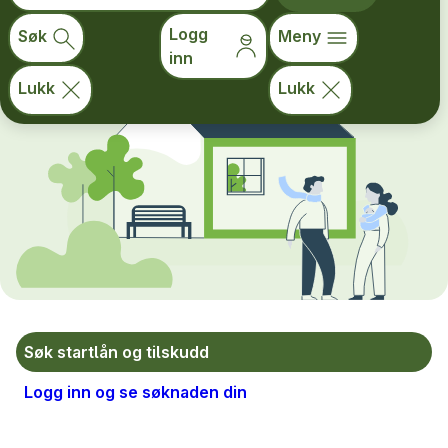
hjelp til å søke riktig!
Logg
Prøv lånevelgeren
Søk
Meny
inn
Lukk
Lukk
Søk startlån og tilskudd
Logg inn og se søknaden din