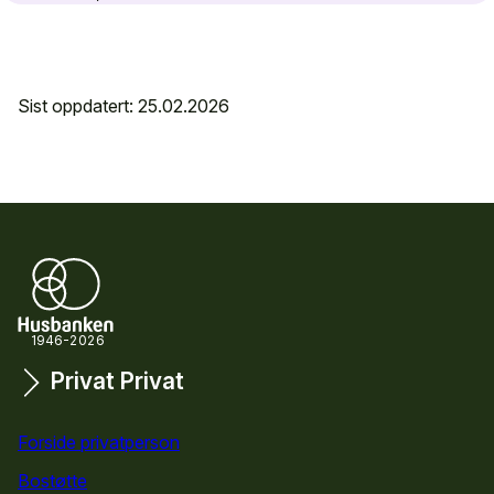
Sist oppdatert: 25.02.2026
1946-2026
Privat
Privat
Snarveier
Forside privatperson
Bostøtte
for privatpersoner