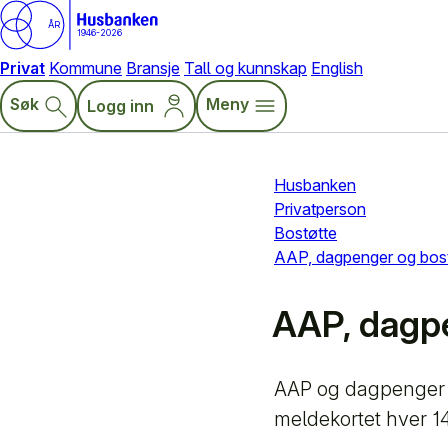
ÅR
1946-2026
Privat
Kommune
Bransje
Tall og kunnskap
English
Søk
Meny
Logg inn
Husbanken
Privatperson
Bostøtte
AAP, dagpenger og bos
AAP, dagp
AAP og dagpenger b
meldekortet hver 1