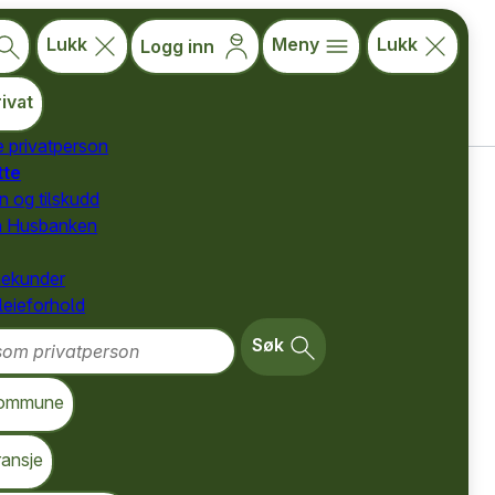
Lukk
Meny
Lukk
Logg inn
ivat
e privatperson
tte
for privatpersoner
n og tilskudd
Språk/Language
a Husbanken
nekunder
 leieforhold
m privatperson
Søk
ommune
a du melder inn på
ransje