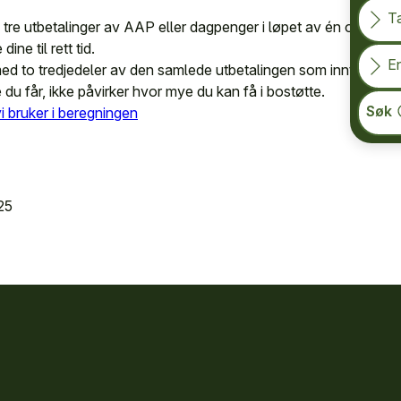
T
få tre utbetalinger av AAP eller dagpenger i løpet av én og sa
ne til rett tid.
En
 med to tredjedeler av den samlede utbetalingen som inntekt i b
du får, ikke påvirker hvor mye du kan få i bostøtte.
Søk
i bruker i beregningen
25