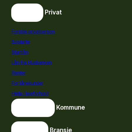
Privat
Privat
Snarveier
Forside privatperson
Bostøtte
for privatpersoner
Startlån
for privatpersoner
Lån fra Husbanken
Renter
For lånekunder
Hjelp i leieforhold
Kommune
Kommune
Bransje
Bransje