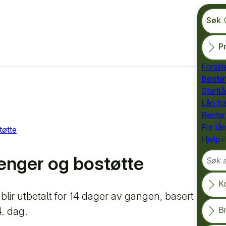
Søk
Pr
Forsid
Bostø
Startlå
Lån fr
Renter
For lå
tøtte
Hjelp i
Søk so
enger og bostøtte
K
lir utbetalt for 14 dager av gangen, basert på hv
B
4. dag.