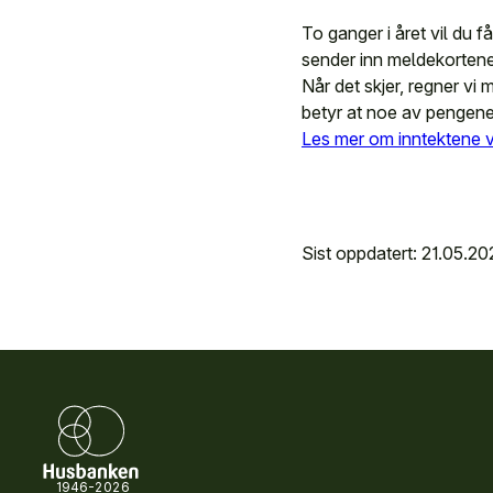
To ganger i året vil du 
sender inn meldekortene di
Når det skjer, regner vi
betyr at noe av pengene 
Les mer om inntektene v
Sist oppdatert: 21.05.20
1946-2026