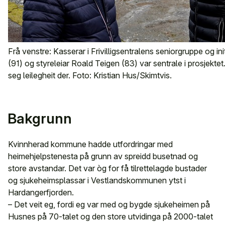
Frå venstre: Kasserar i Frivilligsentralens seniorgruppe og in
(91) og styreleiar Roald Teigen (83) var sentrale i prosjektet
seg leilegheit der. Foto: Kristian Hus/Skimtvis.
Bakgrunn
Kvinnherad kommune hadde utfordringar med
heimehjelpstenesta på grunn av spreidd busetnad og
store avstandar. Det var òg for få tilrettelagde bustader
og sjukeheimsplassar i Vestlandskommunen ytst i
Hardangerfjorden.
– Det veit eg, fordi eg var med og bygde sjukeheimen på
Husnes på 70-talet og den store utvidinga på 2000-talet