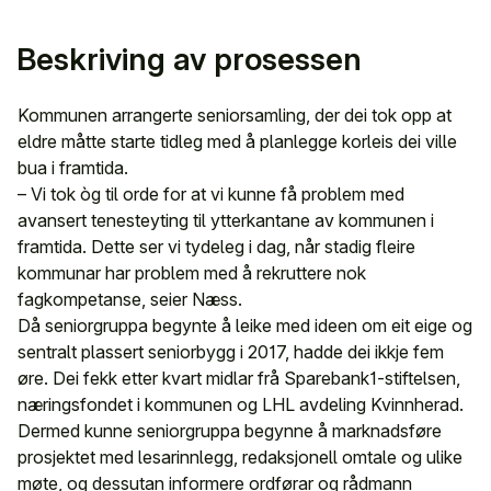
Beskriving av prosessen
Kommunen arrangerte seniorsamling, der dei tok opp at
eldre måtte starte tidleg med å planlegge korleis dei ville
bua i framtida.
– Vi tok òg til orde for at vi kunne få problem med
avansert tenesteyting til ytterkantane av kommunen i
framtida. Dette ser vi tydeleg i dag, når stadig fleire
kommunar har problem med å rekruttere nok
fagkompetanse, seier Næss.
Då seniorgruppa begynte å leike med ideen om eit eige og
sentralt plassert seniorbygg i 2017, hadde dei ikkje fem
øre. Dei fekk etter kvart midlar frå Sparebank1-stiftelsen,
næringsfondet i kommunen og LHL avdeling Kvinnherad.
Dermed kunne seniorgruppa begynne å marknadsføre
prosjektet med lesarinnlegg, redaksjonell omtale og ulike
møte, og dessutan informere ordførar og rådmann