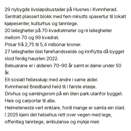
29 nybygde livsløpsbustader på Husnes i Kvinnherad.
Sentralt plassert blokk med fem minutts spasertur til lokalt
kjøpesenter, kulturhus og tannlege.
20 leilegheiter på 70 kvadratmeter og ni leilegheiter
mellom 70 og 99 kvadrat.
Prisar frå 2,75 til 5,4 millionar kroner.
27 leilegheiter blei førehandsselde og innflytta då bygget
stod ferdig hausten 2022.
Bebuarane er i alderen 70–90 år samt ei dame under 50
år.
Eit sosialt fellesskap med andre i same alder.
Kvinnherad Breidband held til i første etasje.
Drivhus og samlingsrom på ein liten park utanfor bygget.
Heis og carportar til alle.
Heimetenesta vert enklare, fordi mange er samla ein stad.
I 2025 kjem det helsehus rett over vegen med lege,
offentleg tannlege, ambulanse og mykje meir.