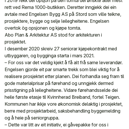
I 2019 fekk dei opsjon på den tomta dei ønskte aller mest
rett ved Rema 1000-butikken. Deretter inngjekk dei ein
avtale med Engelsen Bygg AS på Stord som ville teikne,
prosjektere, bygge og selje leilegheitene. Engelsen
overtok òg opsjonen og kjøpe tomta.
Abo Plan & Arkitektur AS stod for arkitekturen i
prosjektet.
I desember 2020 skreiv 27 seniorar kjøpekontrakt med
utbyggaren, og bygginga starta i mars 2021.
– For oss var det veldig kjekt å få alt frå same leverandør.
Engelsen gjorde eit par smarte trekk som blei viktig for å
realisere prosjektet etter planen. Dei forhandla seg fram til
gode materialprisar på førehand og unngjekk dermed
prisstigning på leilegheitene. Vidare førehandsselde dei
heile første etasje til Kvinnherad Breiband, fortel Teigen.
Kommunen har ikkje vore økonomisk delaktig i prosjektet,
berre med prosjektarbeid, saksbehandling byggemelding
og å heie på seniorgruppa.
– Dette var litt av eit initiativ, ei gåvepakke for oss i