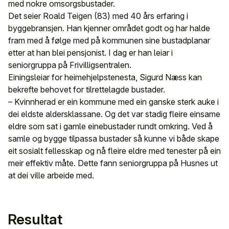
med nokre omsorgsbustader.
Det seier Roald Teigen (83) med 40 års erfaring i
byggebransjen. Han kjenner området godt og har halde
fram med å følge med på kommunen sine bustadplanar
etter at han blei pensjonist. I dag er han leiar i
seniorgruppa på Frivilligsentralen.
Einingsleiar for heimehjelpstenesta, Sigurd Næss kan
bekrefte behovet for tilrettelagde bustader.
– Kvinnherad er ein kommune med ein ganske sterk auke i
dei eldste aldersklassane. Og det var stadig fleire einsame
eldre som sat i gamle einebustader rundt omkring. Ved å
samle og bygge tilpassa bustader så kunne vi både skape
eit sosialt fellesskap og nå fleire eldre med tenester på ein
meir effektiv måte. Dette fann seniorgruppa på Husnes ut
at dei ville arbeide med.
Resultat