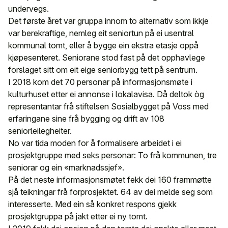
undervegs.
Det første året var gruppa innom to alternativ som ikkje
var berekraftige, nemleg eit seniortun på ei usentral
kommunal tomt, eller å bygge ein ekstra etasje oppå
kjøpesenteret. Seniorane stod fast på det opphavlege
forslaget sitt om eit eige seniorbygg tett på sentrum.
I 2018 kom det 70 personar på informasjonsmøte i
kulturhuset etter ei annonse i lokalavisa. Då deltok òg
representantar frå stiftelsen Sosialbygget på Voss med
erfaringane sine frå bygging og drift av 108
seniorleilegheiter.
No var tida moden for å formalisere arbeidet i ei
prosjektgruppe med seks personar: To frå kommunen, tre
seniorar og ein «marknadssjef».
På det neste informasjonsmøtet fekk dei 160 frammøtte
sjå teikningar frå forprosjektet. 64 av dei melde seg som
interesserte. Med ein så konkret respons gjekk
prosjektgruppa på jakt etter ei ny tomt.