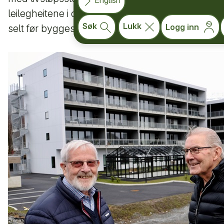
English
leilegheitene i det fem etasjes store bygget blei
Søk
Lukk
Logg inn
selt før byggestart og ferdigstilt hausten 2022.