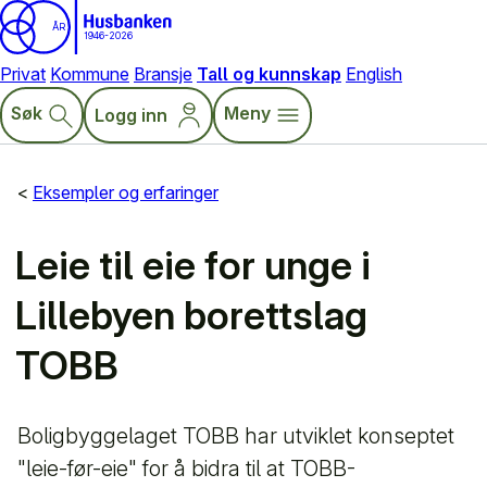
ÅR
1946-2026
Privat
Kommune
Bransje
Tall og kunnskap
English
Søk
Meny
Logg inn
Eksempler og erfaringer
Leie til eie for unge i
Lillebyen borettslag
TOBB
Boligbyggelaget TOBB har utviklet konseptet
"leie-før-eie" for å bidra til at TOBB-