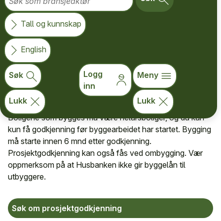
dere søke Husbanken om
Tall og kunnskap
forhåndsgodkjenning av prosjektet. Det vil gi
kjøper mulighet til å få lån i Husbanken. For å
English
få godkjenning må dere bygge etter
Husbankens krav om boligkvalitet for enten
Logg
Søk
Meny
inn
miljø eller livsløp.
Lukk
Lukk
Boligene som bygges må være helårsboliger, og du kan
kun få godkjenning før byggearbeidet har startet. Bygging
må starte innen 6 mnd etter godkjenning.
Prosjektgodkjenning kan også fås ved ombygging. Vær
oppmerksom på at Husbanken ikke gir byggelån til
utbyggere.
Søk om prosjektgodkjenning