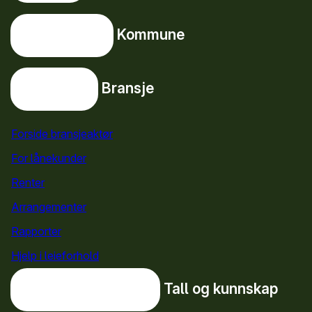
Snarveier
Kommune
Kommune
Bransje
Bransje
Forside bransjeaktør
For lånekunder
Renter
Arrangementer
Rapporter
Hjelp i leieforhold
Tall og kunnskap
Tall og kunnskap